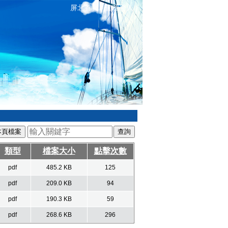
屏北首頁
管理登入
|
|
本頁檔案
類型
檔案大小
點擊次數
pdf
485.2 KB
125
pdf
209.0 KB
94
pdf
190.3 KB
59
pdf
268.6 KB
296