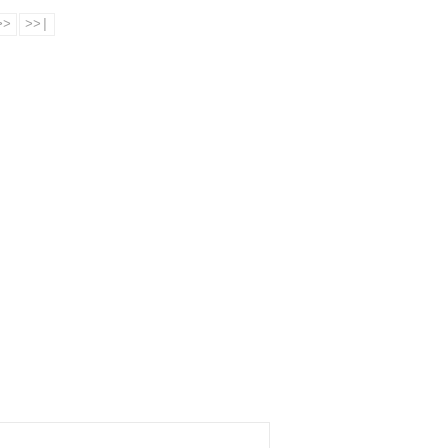
>>
>>|