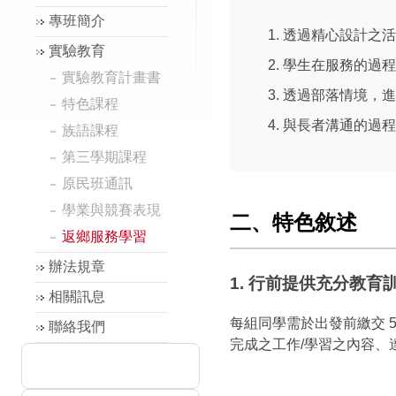
專班簡介
透過精心設計之活
實驗教育
學生在服務的過程
實驗教育計畫書
透過部落情境，進
特色課程
與長者溝通的過程
族語課程
第三學期課程
原民班通訊
學業與競賽表現
二、特色敘述
返鄉服務學習
辦法規章
1. 行前提供充分教育
相關訊息
每組同學需於出發前繳交 
聯絡我們
完成之工作/學習之內容、