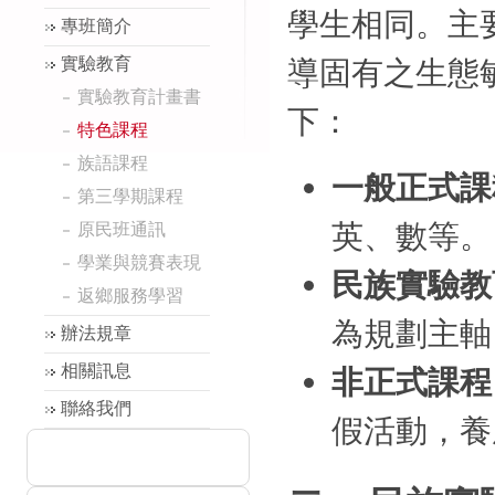
學生相同。主
專班簡介
導固有之生態
實驗教育
實驗教育計畫書
下：
特色課程
族語課程
一般正式課
第三學期課程
英、數等。
原民班通訊
學業與競賽表現
民族實驗教
返鄉服務學習
為規劃主軸
辦法規章
相關訊息
非正式課程
聯絡我們
假活動，養