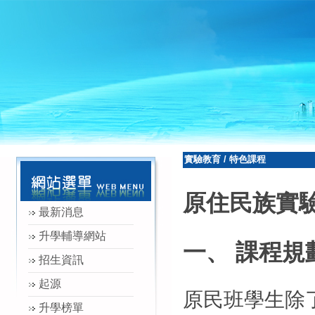
實驗教育
/
特色課程
原住民族實
最新消息
升學輔導網站
一、 課程規
招生資訊
起源
原民班學生除
升學榜單