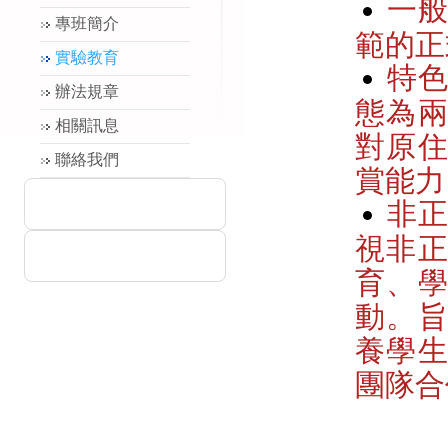
一
專班簡介
範的正
實驗教育
特
辦法規章
態為
相關訊息
對原
聯絡我們
賞能力
非
視非
育、
動。
養學
團隊合