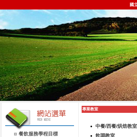
國
專業教室
中餐/西餐/烘焙教室
餐飲服務學程目標
飲調教室