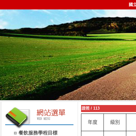
國
證照
/
113
年度
級別
餐飲服務學程目標