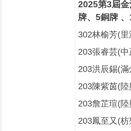
2025第3
牌、5銅牌 、
302林榆芳(
203張睿芸(
203洪辰錫(
203陳紫茵(
203詹芷瑄(
203鳳至又(