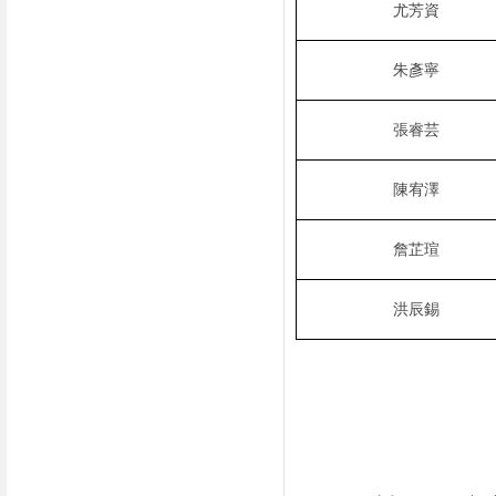
尤芳資
朱彥寧
張睿芸
陳宥澤
詹芷瑄
洪辰錫