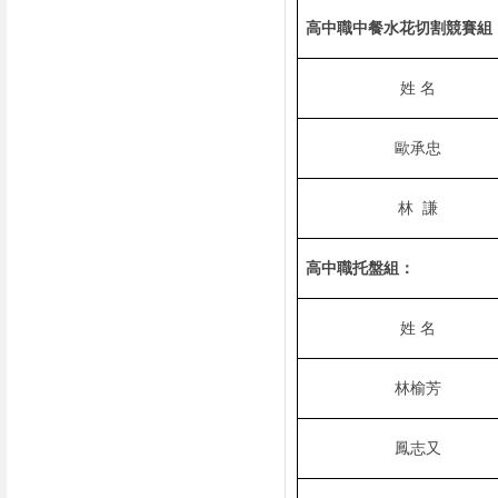
高中職中餐水花切割競賽組
姓 名
歐承忠
林
謙
高中職托盤組：
姓 名
林榆芳
鳳志又