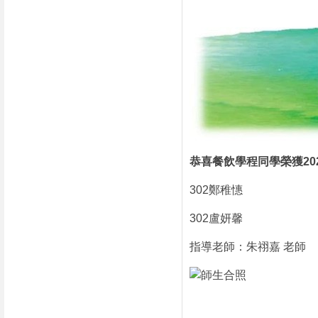
恭喜餐飲學程同學榮獲20
302鄭稚憓
302盧妍馨
指導老師：朱祤嘉 老師