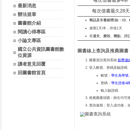
每次借書最多4本
最新消息
每次借書最久28天
辦法規章
雜誌及非書媒體(如：CD、D
圖書館介紹
逾期1天/本，停借1天
閱讀心得專區
若
遺失、撕毀、圈點、評
小論文專區
國立公共資訊圖書館數
圖書線上查詢及推薦圖書
位資源
點擊連
圖書資訊查詢系統 
讀者意見回覆
登入帳號、密碼及驗證碼
回圖書館首頁
帳號：
學生為學號
密碼：
學生證後4
輸入驗證碼
推薦圖書採購：師生均可
查詢逾期：登入成功後，