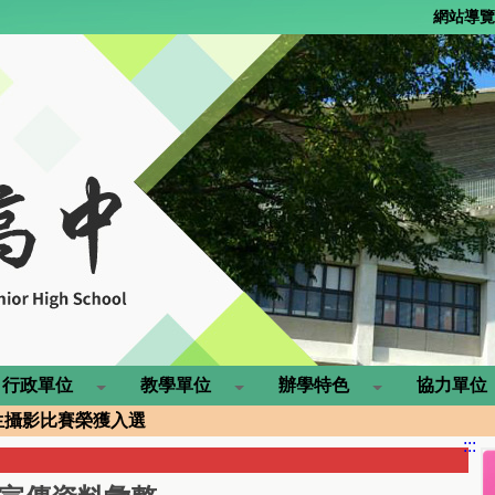
網站導覽
行政單位
教學單位
辦學特色
協力單位
灣大學人類學系
學生攝影比賽榮獲入選
:::
6東華大學全國高中職硬筆書法競賽榮獲佳作!
優異 錄取率達86% 三位錄取台大再創新高