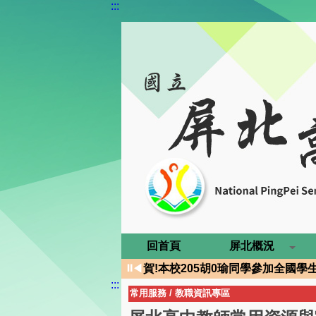
:::
回首頁
屏北概況
賀!本校原民班周Ｏ婕錄取國立臺
⏸
◀
賀!本校205胡0瑜同學參加全國
:::
賀!本校204林昱綾同學參加202
常用服務
/
教職資訊專區
狂賀！115年繁星推薦屏北學子表現