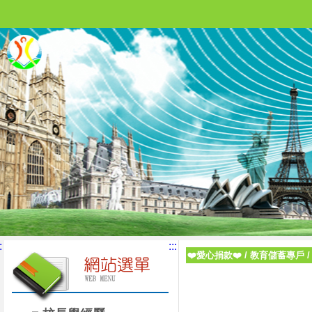
:
:::
❤️愛心捐款❤️
/
教育儲蓄專戶