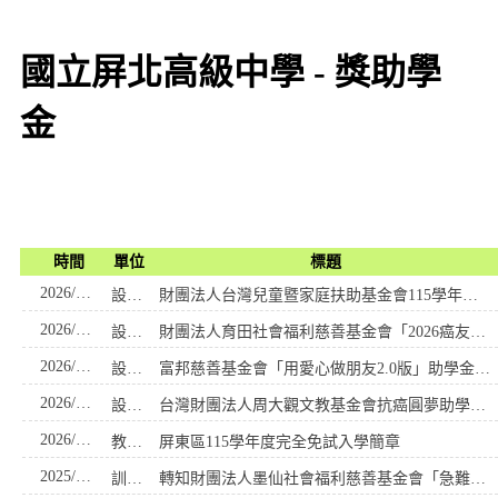
國立屏北高級中學 - 獎助學
金
時間
單位
標題
2026/07/24
設備組
財團法人台灣兒童暨家庭扶助基金會115學年度第㇐學期「韌世代」獎助學金申請
2026/07/17
設備組
財團法人育田社會福利慈善基金會「2026癌友家庭子女─育秧獎學金」申請
2026/03/16
設備組
富邦慈善基金會「用愛心做朋友2.0版」助學金申請
2026/01/22
設備組
台灣財團法人周大觀文教基金會抗癌圓夢助學金申請
2026/01/15
教務處
屏東區115學年度完全免試入學簡章
2025/09/22
訓育組
轉知財團法人墨仙社會福利慈善基金會「急難救助金」及「小樹苗成長方案」申請資訊