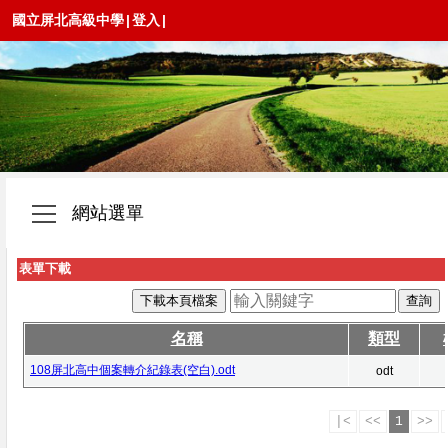
國立屏北高級中學
|
登入
|
網站選單
表單下載
下載本頁檔案
名稱
類型
108屏北高中個案轉介紀錄表(空白).odt
odt
|<
<<
1
>>