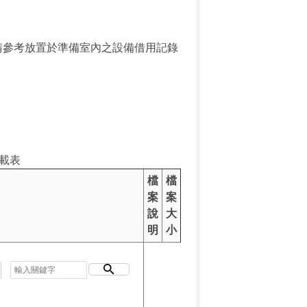
請參考放置於準備室內之設備借用記錄
載表
檔
檔
案
案
說
大
明
小