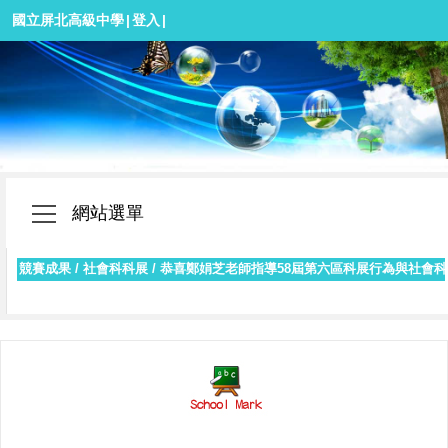
國立屏北高級中學
|
登入
|
網站選單
競賽成果
/
社會科科展
/
恭喜鄭娟芝老師指導58屆第六區科展行為與社會