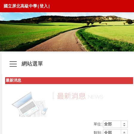
國立屏北高級中學
|
登入
|
網站選單
最新消息
單位:
類別: