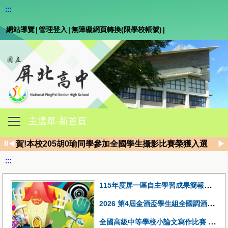
:::
網站導覽
|
管理登入
|
無障礙網頁轉換(限學校帳號)
|
主選單-新首頁
賀!本校原民班周Ｏ婕錄取國立臺灣大學人類學系
⏸
◀
▶
賀!本校205胡0瑜同學參加全國學生攝影比賽榮獲入選
賀!本校204林昱綾同學參加2026東華大學全國高中職硬筆
:::
狂賀！115年繁星推薦屏北學子表現優異 錄取率達86% 
115年度屏一區自主學習成果簡報競賽本校參賽學生獲得分組第一名及佳作5名
2026 第4屆金酒盃學生組全國調酒大賽榮獲佳績
全國高級中等學校小論文寫作比賽 1150313梯次獲獎名單