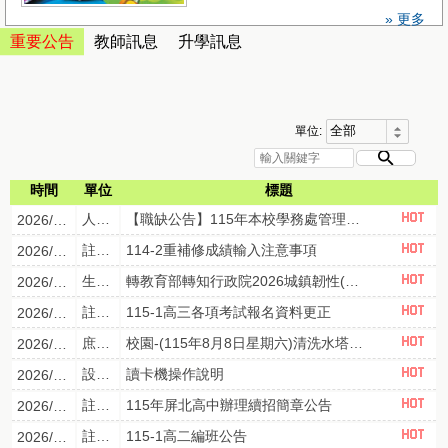
» 更多
重要公告
教師訊息
升學訊息
單位:
時間
單位
標題
人事室
【職缺公告】115年本校學務處管理員職務(現缺)外補甄選~
2026/08/06
註冊組
114-2重補修成績輸入注意事項
2026/08/06
生輔組
轉教育部轉知行政院2026城鎮韌性(防空)演習規劃表，請本校教職員工、學生、家長，確實遵守居住所縣市防空演練時間，以提升防空避難知能。
2026/08/05
註冊組
115-1高三各項考試報名資料更正
2026/08/04
庶務組
校園-(115年8月8日星期六)清洗水塔全校停水通知
2026/07/31
設備組
讀卡機操作說明
2026/07/30
註冊組
115年屏北高中辦理續招簡章公告
2026/07/28
註冊組
115-1高二編班公告
2026/07/21