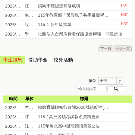
註冊組
請同學確認重補修成績
2026/07/16
生輔組
115年教育部「暑假親子共學反毒學習單」
2026/07/08
設備組
115-1 各年級書單
2026/05/05
學務處
社團法人台灣消費者保護協會辦理「問題沙拉油校園團體訴訟」相關訊息
2026/08/04
下一頁
最後一頁
學生訊息
獎助學金
校外活動
單位:
時間
單位
標題
生輔組
轉教育部轉知行政院2026城鎮韌性(防空)演習規劃表，請本校教職員工、學生、家長，確實遵守居住所縣市防空演練時間，以提升防空避難知能。
2026/08/05
註冊組
115-1高三各項考試報名資料更正
2026/08/04
註冊組
115年屏北高中辦理續招簡章公告
2026/07/28