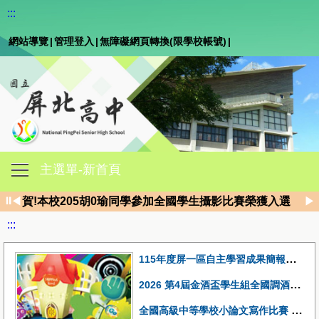
:::
網站導覽
|
管理登入
|
無障礙網頁轉換(限學校帳號)
|
主選單-新首頁
賀!本校原民班周Ｏ婕錄取國立臺灣大學人類學系
⏸
◀
▶
賀!本校205胡0瑜同學參加全國學生攝影比賽榮獲入選
賀!本校204林昱綾同學參加2026東華大學全國高中職硬筆
:::
狂賀！115年繁星推薦屏北學子表現優異 錄取率達86% 
115年度屏一區自主學習成果簡報競賽本校參賽學生獲得分組第一名及佳作5名
2026 第4屆金酒盃學生組全國調酒大賽榮獲佳績
全國高級中等學校小論文寫作比賽 1150313梯次獲獎名單