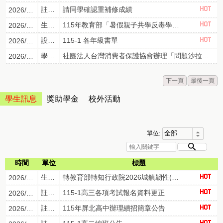
註冊組
請同學確認重補修成績
2026/07/16
生輔組
115年教育部「暑假親子共學反毒學習單」
2026/07/08
設備組
115-1 各年級書單
2026/05/05
學務處
社團法人台灣消費者保護協會辦理「問題沙拉油校園團體訴訟」相關訊息
2026/08/04
下一頁
最後一頁
學生訊息
獎助學金
校外活動
單位:
時間
單位
標題
生輔組
轉教育部轉知行政院2026城鎮韌性(防空)演習規劃表，請本校教職員工、學生、家長，確實遵守居住所縣市防空演練時間，以提升防空避難知能。
2026/08/05
註冊組
115-1高三各項考試報名資料更正
2026/08/04
註冊組
115年屏北高中辦理續招簡章公告
2026/07/28