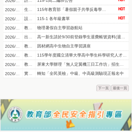
註冊組
115-1高二編班公告
2026/07/21
生輔組
115年教育部「暑假親子共學反毒學習單」
2026/07/08
設備組
115-1 各年級書單
2026/05/05
教學組
物理暑假自主學習啟航站
2026/08/06
出納組
高一新生請於9/30前登錄學生退費帳號資料(退費系統)
2026/08/03
教學組
因材網高中生物自主學習講座
2026/08/03
教學組
115學年度國立清華大學高中學生科學研究人才培育計畫化學組招生考試簡章
2026/07/31
教學組
屏東大學辦理「無人定翼機三日工作坊」招生簡章
2026/07/30
實研組
轉知「全民英檢」中級、中高級測驗現正報名中
2026/07/27
下一頁
最後一頁