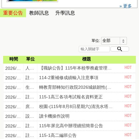
» 更多
重要公告
教師訊息
升學訊息
單位:
時間
單位
標題
人事室
【職缺公告】115年本校學務處管理員職務(現缺)外補甄選~
2026/08/06
註冊組
114-2重補修成績輸入注意事項
2026/08/06
生輔組
轉教育部轉知行政院2026城鎮韌性(防空)演習規劃表，請本校教職員工、學生、家長，確實遵守居住所縣市防空演練時間，以提升防空避難知能。
2026/08/05
註冊組
115-1高三各項考試報名資料更正
2026/08/04
庶務組
校園-(115年8月8日星期六)清洗水塔全校停水通知
2026/07/31
設備組
讀卡機操作說明
2026/07/30
註冊組
115年屏北高中辦理續招簡章公告
2026/07/28
註冊組
115-1高二編班公告
2026/07/21