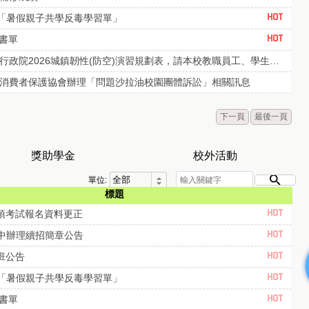
部「暑假親子共學反毒學習單」
級書單
轉教育部轉知行政院2026城鎮韌性(防空)演習規劃表，請本校教職員工、學生、家長，確實遵守居住所縣市防空演練時間，以提升防空避難知能。
消費者保護協會辦理「問題沙拉油校園團體訴訟」相關訊息
下一頁
最後一頁
獎助學金
校外活動
單位:
標題
各項考試報名資料更正
高中辦理續招簡章公告
編班公告
部「暑假親子共學反毒學習單」
級書單