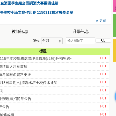
第4屆金酒盃學生組全國調酒大賽榮獲佳績
等學校小論文寫作比賽 1150313梯次獲獎名單
» 更多
教師訊息
升學訊息
單位:
標題
115年本校學務處管理員職務(現缺)外補甄選~
修成績輸入注意事項
各項考試報名資料更正
年8月8日星期六)清洗水塔全校停水通知
明
高中辦理續招簡章公告
編班公告
補修成績