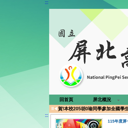
:::
賀!本校原民班周Ｏ婕錄取國立臺
回首頁
屏北概況
賀!本校205胡0瑜同學參加全國
⏸
◀
賀!本校204林昱綾同學參加202
:::
狂賀！115年繁星推薦屏北學子表現
115年度