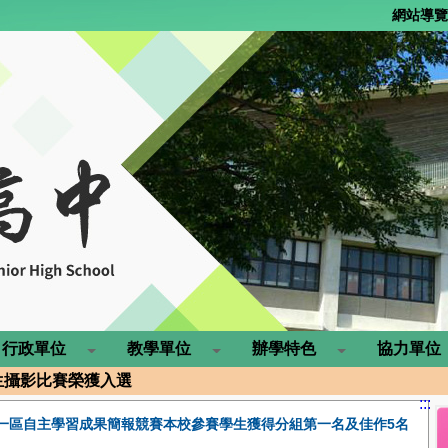
網站導覽
灣大學人類學系
行政單位
教學單位
辦學特色
協力單位
學生攝影比賽榮獲入選
6東華大學全國高中職硬筆書法競賽榮獲佳作!
:::
優異 錄取率達86% 三位錄取台大再創新高
屏一區自主學習成果簡報競賽本校參賽學生獲得分組第一名及佳作5名