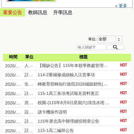
» 更多
重要公告
教師訊息
升學訊息
單位:
時間
單位
標題
人事室
【職缺公告】115年本校學務處管理員職務(現缺)外補甄選~
2026/08/06
註冊組
114-2重補修成績輸入注意事項
2026/08/06
生輔組
轉教育部轉知行政院2026城鎮韌性(防空)演習規劃表，請本校教職員工、學生、家長，確實遵守居住所縣市防空演練時間，以提升防空避難知能。
2026/08/05
註冊組
115-1高三各項考試報名資料更正
2026/08/04
庶務組
校園-(115年8月8日星期六)清洗水塔全校停水通知
2026/07/31
設備組
讀卡機操作說明
2026/07/30
註冊組
115年屏北高中辦理續招簡章公告
2026/07/28
註冊組
115-1高二編班公告
2026/07/21