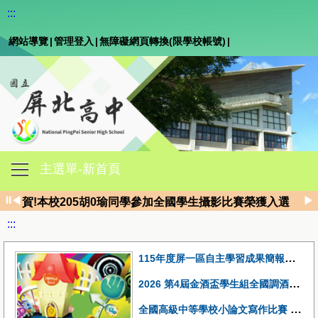
:::
網站導覽
|
管理登入
|
無障礙網頁轉換(限學校帳號)
|
主選單-新首頁
賀!本校原民班周Ｏ婕錄取國立臺灣大學人類學系
⏸
◀
▶
賀!本校205胡0瑜同學參加全國學生攝影比賽榮獲入選
賀!本校204林昱綾同學參加2026東華大學全國高中職硬筆
:::
狂賀！115年繁星推薦屏北學子表現優異 錄取率達86% 
115年度屏一區自主學習成果簡報競賽本校參賽學生獲得分組第一名及佳作5名
2026 第4屆金酒盃學生組全國調酒大賽榮獲佳績
全國高級中等學校小論文寫作比賽 1150313梯次獲獎名單