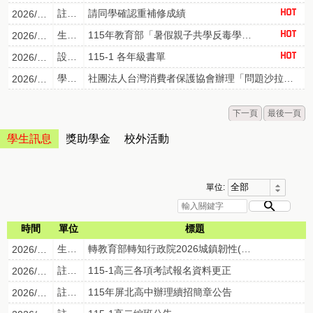
註冊組
請同學確認重補修成績
2026/07/16
生輔組
115年教育部「暑假親子共學反毒學習單」
2026/07/08
設備組
115-1 各年級書單
2026/05/05
學務處
社團法人台灣消費者保護協會辦理「問題沙拉油校園團體訴訟」相關訊息
2026/08/04
下一頁
最後一頁
學生訊息
獎助學金
校外活動
單位:
時間
單位
標題
生輔組
轉教育部轉知行政院2026城鎮韌性(防空)演習規劃表，請本校教職員工、學生、家長，確實遵守居住所縣市防空演練時間，以提升防空避難知能。
2026/08/05
註冊組
115-1高三各項考試報名資料更正
2026/08/04
註冊組
115年屏北高中辦理續招簡章公告
2026/07/28